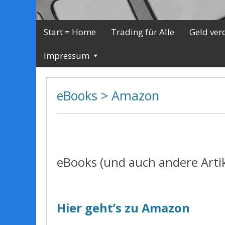
Start = Home
Trading für Alle
Geld ver
Impressum
eBooks > Amazon
eBooks (und auch andere Arti
Hier geht’s zu Amazon