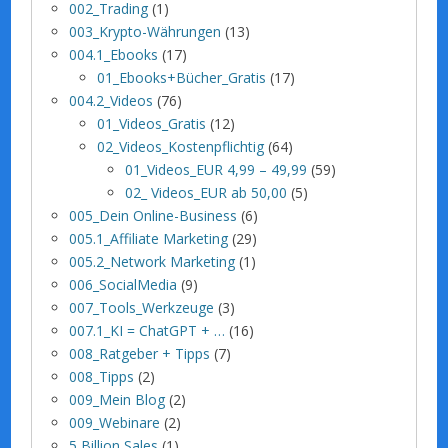
002_Trading
(1)
003_Krypto-Währungen
(13)
004.1_Ebooks
(17)
01_Ebooks+Bücher_Gratis
(17)
004.2_Videos
(76)
01_Videos_Gratis
(12)
02_Videos_Kostenpflichtig
(64)
01_Videos_EUR 4,99 – 49,99
(59)
02_ Videos_EUR ab 50,00
(5)
005_Dein Online-Business
(6)
005.1_Affiliate Marketing
(29)
005.2_Network Marketing
(1)
006_SocialMedia
(9)
007_Tools_Werkzeuge
(3)
007.1_KI = ChatGPT + …
(16)
008_Ratgeber + Tipps
(7)
008_Tipps
(2)
009_Mein Blog
(2)
009_Webinare
(2)
5 Billion Sales
(1)