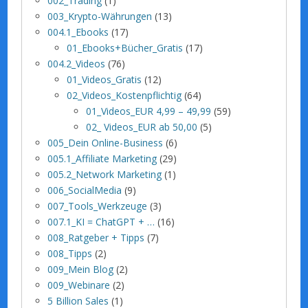
002_Trading
(1)
003_Krypto-Währungen
(13)
004.1_Ebooks
(17)
01_Ebooks+Bücher_Gratis
(17)
004.2_Videos
(76)
01_Videos_Gratis
(12)
02_Videos_Kostenpflichtig
(64)
01_Videos_EUR 4,99 – 49,99
(59)
02_ Videos_EUR ab 50,00
(5)
005_Dein Online-Business
(6)
005.1_Affiliate Marketing
(29)
005.2_Network Marketing
(1)
006_SocialMedia
(9)
007_Tools_Werkzeuge
(3)
007.1_KI = ChatGPT + …
(16)
008_Ratgeber + Tipps
(7)
008_Tipps
(2)
009_Mein Blog
(2)
009_Webinare
(2)
5 Billion Sales
(1)