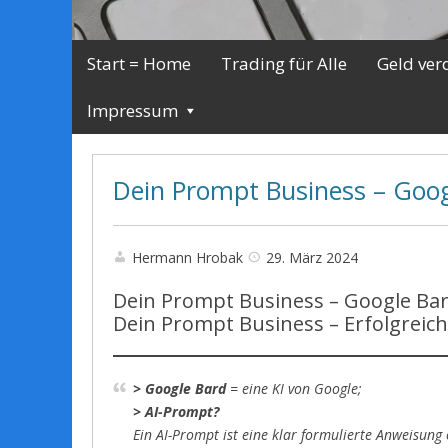
Start = Home
Trading für Alle
Geld ver
Impressum
Dein Prompt Business – Goo
Hermann Hrobak
29. März 2024
Dein Prompt Business – Google Ba
Dein Prompt Business – Erfolgreic
> Google Bard
= eine KI von Google;
> AI-Prompt?
Ein AI-Prompt ist eine klar formulierte Anweisung 