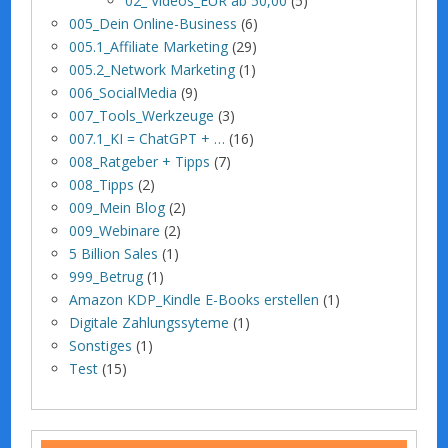
02_ Videos_EUR ab 50,00
(5)
005_Dein Online-Business
(6)
005.1_Affiliate Marketing
(29)
005.2_Network Marketing
(1)
006_SocialMedia
(9)
007_Tools_Werkzeuge
(3)
007.1_KI = ChatGPT + …
(16)
008_Ratgeber + Tipps
(7)
008_Tipps
(2)
009_Mein Blog
(2)
009_Webinare
(2)
5 Billion Sales
(1)
999_Betrug
(1)
Amazon KDP_Kindle E-Books erstellen
(1)
Digitale Zahlungssyteme
(1)
Sonstiges
(1)
Test
(15)