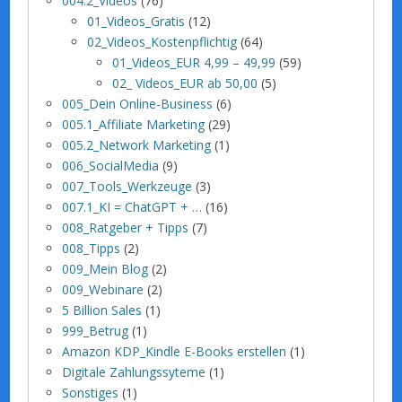
004.2_Videos
(76)
01_Videos_Gratis
(12)
02_Videos_Kostenpflichtig
(64)
01_Videos_EUR 4,99 – 49,99
(59)
02_ Videos_EUR ab 50,00
(5)
005_Dein Online-Business
(6)
005.1_Affiliate Marketing
(29)
005.2_Network Marketing
(1)
006_SocialMedia
(9)
007_Tools_Werkzeuge
(3)
007.1_KI = ChatGPT + …
(16)
008_Ratgeber + Tipps
(7)
008_Tipps
(2)
009_Mein Blog
(2)
009_Webinare
(2)
5 Billion Sales
(1)
999_Betrug
(1)
Amazon KDP_Kindle E-Books erstellen
(1)
Digitale Zahlungssyteme
(1)
Sonstiges
(1)