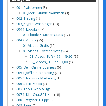
001_Plattformen
(3)
03_Mein Grundeinkommen
(3)
002_Trading
(1)
003_Krypto-Währungen
(13)
004.1_Ebooks
(17)
01_Ebooks+Bücher_Gratis
(17)
004.2_Videos
(76)
01_Videos_Gratis
(12)
02_Videos_Kostenpflichtig
(64)
01_Videos_EUR 4,99 – 49,99
(59)
02_ Videos_EUR ab 50,00
(5)
005_Dein Online-Business
(6)
005.1_Affiliate Marketing
(29)
005.2_Network Marketing
(1)
006_SocialMedia
(9)
007_Tools_Werkzeuge
(3)
007.1_KI = ChatGPT + …
(16)
008_Ratgeber + Tipps
(7)
008_Tipps
(2)