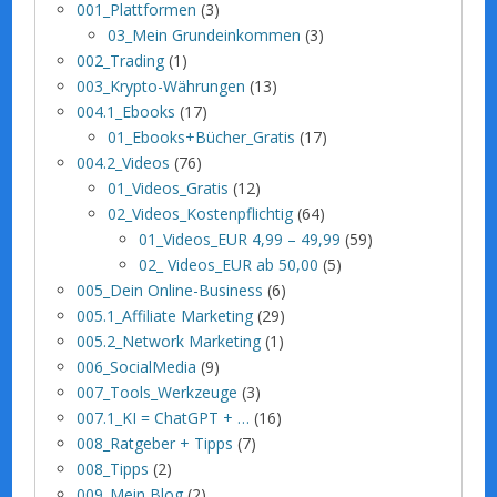
001_Plattformen
(3)
03_Mein Grundeinkommen
(3)
002_Trading
(1)
003_Krypto-Währungen
(13)
004.1_Ebooks
(17)
01_Ebooks+Bücher_Gratis
(17)
004.2_Videos
(76)
01_Videos_Gratis
(12)
02_Videos_Kostenpflichtig
(64)
01_Videos_EUR 4,99 – 49,99
(59)
02_ Videos_EUR ab 50,00
(5)
005_Dein Online-Business
(6)
005.1_Affiliate Marketing
(29)
005.2_Network Marketing
(1)
006_SocialMedia
(9)
007_Tools_Werkzeuge
(3)
007.1_KI = ChatGPT + …
(16)
008_Ratgeber + Tipps
(7)
008_Tipps
(2)
009_Mein Blog
(2)