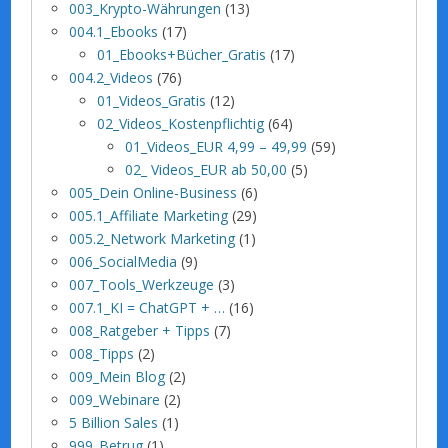
003_Krypto-Währungen
(13)
004.1_Ebooks
(17)
01_Ebooks+Bücher_Gratis
(17)
004.2_Videos
(76)
01_Videos_Gratis
(12)
02_Videos_Kostenpflichtig
(64)
01_Videos_EUR 4,99 – 49,99
(59)
02_ Videos_EUR ab 50,00
(5)
005_Dein Online-Business
(6)
005.1_Affiliate Marketing
(29)
005.2_Network Marketing
(1)
006_SocialMedia
(9)
007_Tools_Werkzeuge
(3)
007.1_KI = ChatGPT + …
(16)
008_Ratgeber + Tipps
(7)
008_Tipps
(2)
009_Mein Blog
(2)
009_Webinare
(2)
5 Billion Sales
(1)
999_Betrug
(1)