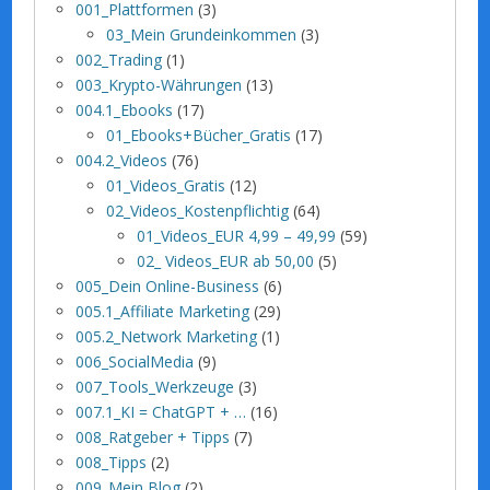
001_Plattformen
(3)
03_Mein Grundeinkommen
(3)
002_Trading
(1)
003_Krypto-Währungen
(13)
004.1_Ebooks
(17)
01_Ebooks+Bücher_Gratis
(17)
004.2_Videos
(76)
01_Videos_Gratis
(12)
02_Videos_Kostenpflichtig
(64)
01_Videos_EUR 4,99 – 49,99
(59)
02_ Videos_EUR ab 50,00
(5)
005_Dein Online-Business
(6)
005.1_Affiliate Marketing
(29)
005.2_Network Marketing
(1)
006_SocialMedia
(9)
007_Tools_Werkzeuge
(3)
007.1_KI = ChatGPT + …
(16)
008_Ratgeber + Tipps
(7)
008_Tipps
(2)
009_Mein Blog
(2)