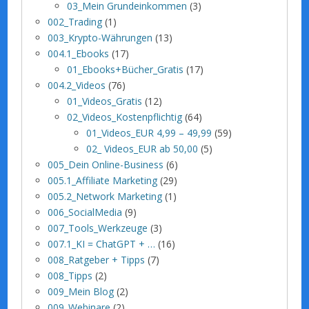
03_Mein Grundeinkommen
(3)
002_Trading
(1)
003_Krypto-Währungen
(13)
004.1_Ebooks
(17)
01_Ebooks+Bücher_Gratis
(17)
004.2_Videos
(76)
01_Videos_Gratis
(12)
02_Videos_Kostenpflichtig
(64)
01_Videos_EUR 4,99 – 49,99
(59)
02_ Videos_EUR ab 50,00
(5)
005_Dein Online-Business
(6)
005.1_Affiliate Marketing
(29)
005.2_Network Marketing
(1)
006_SocialMedia
(9)
007_Tools_Werkzeuge
(3)
007.1_KI = ChatGPT + …
(16)
008_Ratgeber + Tipps
(7)
008_Tipps
(2)
009_Mein Blog
(2)
009_Webinare
(2)