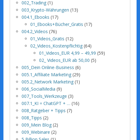
002_Trading
(1)
003_Krypto-Währungen
(13)
004.1_Ebooks
(17)
01_Ebooks+Bücher_Gratis
(17)
004.2_Videos
(76)
01_Videos_Gratis
(12)
02_Videos_Kostenpflichtig
(64)
01_Videos_EUR 4,99 – 49,99
(59)
02_ Videos_EUR ab 50,00
(5)
005_Dein Online-Business
(6)
005.1_Affiliate Marketing
(29)
005.2_Network Marketing
(1)
006_SocialMedia
(9)
007_Tools_Werkzeuge
(3)
007.1_KI = ChatGPT + …
(16)
008_Ratgeber + Tipps
(7)
008_Tipps
(2)
009_Mein Blog
(2)
009_Webinare
(2)
5 Billion Sales
(1)