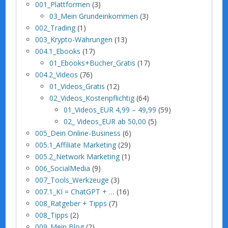
001_Plattformen
(3)
03_Mein Grundeinkommen
(3)
002_Trading
(1)
003_Krypto-Währungen
(13)
004.1_Ebooks
(17)
01_Ebooks+Bücher_Gratis
(17)
004.2_Videos
(76)
01_Videos_Gratis
(12)
02_Videos_Kostenpflichtig
(64)
01_Videos_EUR 4,99 – 49,99
(59)
02_ Videos_EUR ab 50,00
(5)
005_Dein Online-Business
(6)
005.1_Affiliate Marketing
(29)
005.2_Network Marketing
(1)
006_SocialMedia
(9)
007_Tools_Werkzeuge
(3)
007.1_KI = ChatGPT + …
(16)
008_Ratgeber + Tipps
(7)
008_Tipps
(2)
009_Mein Blog
(2)