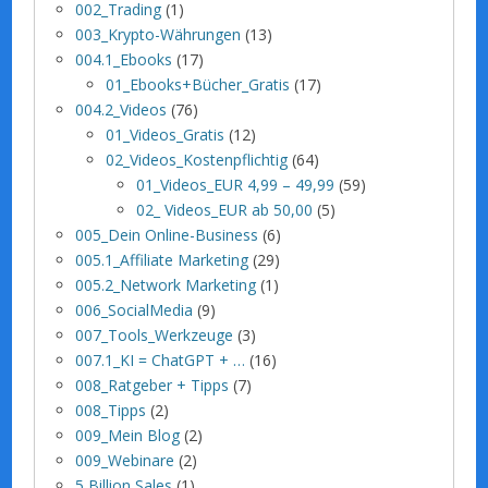
002_Trading
(1)
003_Krypto-Währungen
(13)
004.1_Ebooks
(17)
01_Ebooks+Bücher_Gratis
(17)
004.2_Videos
(76)
01_Videos_Gratis
(12)
02_Videos_Kostenpflichtig
(64)
01_Videos_EUR 4,99 – 49,99
(59)
02_ Videos_EUR ab 50,00
(5)
005_Dein Online-Business
(6)
005.1_Affiliate Marketing
(29)
005.2_Network Marketing
(1)
006_SocialMedia
(9)
007_Tools_Werkzeuge
(3)
007.1_KI = ChatGPT + …
(16)
008_Ratgeber + Tipps
(7)
008_Tipps
(2)
009_Mein Blog
(2)
009_Webinare
(2)
5 Billion Sales
(1)