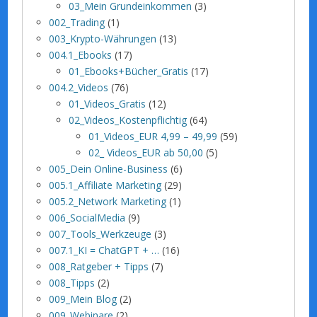
03_Mein Grundeinkommen
(3)
002_Trading
(1)
003_Krypto-Währungen
(13)
004.1_Ebooks
(17)
01_Ebooks+Bücher_Gratis
(17)
004.2_Videos
(76)
01_Videos_Gratis
(12)
02_Videos_Kostenpflichtig
(64)
01_Videos_EUR 4,99 – 49,99
(59)
02_ Videos_EUR ab 50,00
(5)
005_Dein Online-Business
(6)
005.1_Affiliate Marketing
(29)
005.2_Network Marketing
(1)
006_SocialMedia
(9)
007_Tools_Werkzeuge
(3)
007.1_KI = ChatGPT + …
(16)
008_Ratgeber + Tipps
(7)
008_Tipps
(2)
009_Mein Blog
(2)
009_Webinare
(2)