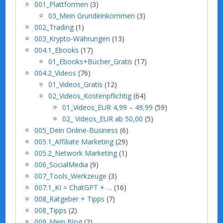
001_Plattformen
(3)
03_Mein Grundeinkommen
(3)
002_Trading
(1)
003_Krypto-Währungen
(13)
004.1_Ebooks
(17)
01_Ebooks+Bücher_Gratis
(17)
004.2_Videos
(76)
01_Videos_Gratis
(12)
02_Videos_Kostenpflichtig
(64)
01_Videos_EUR 4,99 – 49,99
(59)
02_ Videos_EUR ab 50,00
(5)
005_Dein Online-Business
(6)
005.1_Affiliate Marketing
(29)
005.2_Network Marketing
(1)
006_SocialMedia
(9)
007_Tools_Werkzeuge
(3)
007.1_KI = ChatGPT + …
(16)
008_Ratgeber + Tipps
(7)
008_Tipps
(2)
009_Mein Blog
(2)