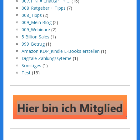
007.1_KI = ChatGPT + …
(16)
008_Ratgeber + Tipps
(7)
008_Tipps
(2)
009_Mein Blog
(2)
009_Webinare
(2)
5 Billion Sales
(1)
999_Betrug
(1)
Amazon KDP_Kindle E-Books erstellen
(1)
Digitale Zahlungssyteme
(1)
Sonstiges
(1)
Test
(15)