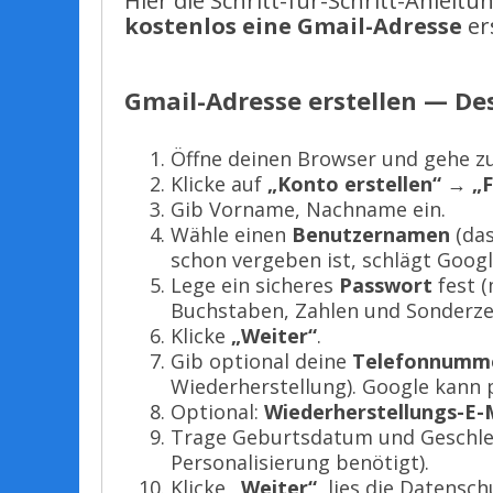
Hier die Schritt-für-Schritt-Anleitu
kostenlos eine Gmail-Adresse
er
Gmail-Adresse erstellen — Des
Öffne deinen Browser und gehe z
Klicke auf
„Konto erstellen“
→
„F
Gib Vorname, Nachname ein.
Wähle einen
Benutzernamen
(das
schon vergeben ist, schlägt Googl
Lege ein sicheres
Passwort
fest (
Buchstaben, Zahlen und Sonderzei
Klicke
„Weiter“
.
Gib optional deine
Telefonnumm
Wiederherstellung). Google kann
Optional:
Wiederherstellungs-E-
Trage Geburtsdatum und Geschlec
Personalisierung benötigt).
Klicke
„Weiter“
, lies die Datens