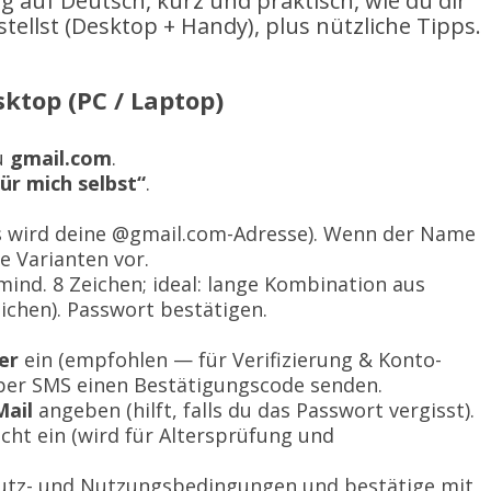
ng auf Deutsch, kurz und praktisch, wie du dir
stellst (Desktop + Handy), plus nützliche Tipps.
ktop (PC / Laptop)
u
gmail.com
.
ür mich selbst“
.
 wird deine @gmail.com-Adresse). Wenn der Name
e Varianten vor.
mind. 8 Zeichen; ideal: lange Kombination aus
chen). Passwort bestätigen.
er
ein (empfohlen — für Verifizierung & Konto-
 per SMS einen Bestätigungscode senden.
Mail
angeben (hilft, falls du das Passwort vergisst).
ht ein (wird für Altersprüfung und
chutz- und Nutzungsbedingungen und bestätige mit