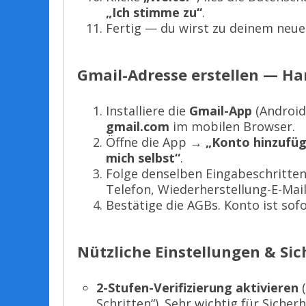
„Ich stimme zu“
.
Fertig — du wirst zu deinem neue
Gmail-Adresse erstellen — Ha
Installiere die
Gmail-App
(Android:
gmail.com
im mobilen Browser.
Öffne die App →
„Konto hinzufü
mich selbst“
.
Folge denselben Eingabeschritte
Telefon, Wiederherstellung-E-Mai
Bestätige die AGBs. Konto ist sof
Nützliche Einstellungen & Sic
2-Stufen-Verifizierung aktivieren
(
Schritten“). Sehr wichtig für Sicherh