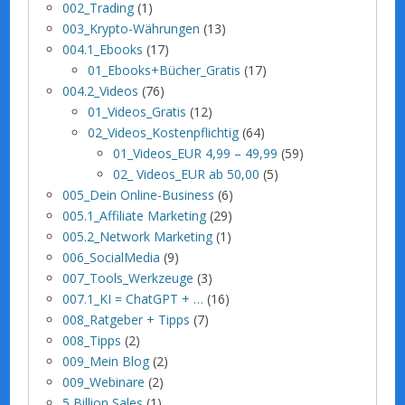
002_Trading
(1)
003_Krypto-Währungen
(13)
004.1_Ebooks
(17)
01_Ebooks+Bücher_Gratis
(17)
004.2_Videos
(76)
01_Videos_Gratis
(12)
02_Videos_Kostenpflichtig
(64)
01_Videos_EUR 4,99 – 49,99
(59)
02_ Videos_EUR ab 50,00
(5)
005_Dein Online-Business
(6)
005.1_Affiliate Marketing
(29)
005.2_Network Marketing
(1)
006_SocialMedia
(9)
007_Tools_Werkzeuge
(3)
007.1_KI = ChatGPT + …
(16)
008_Ratgeber + Tipps
(7)
008_Tipps
(2)
009_Mein Blog
(2)
009_Webinare
(2)
5 Billion Sales
(1)