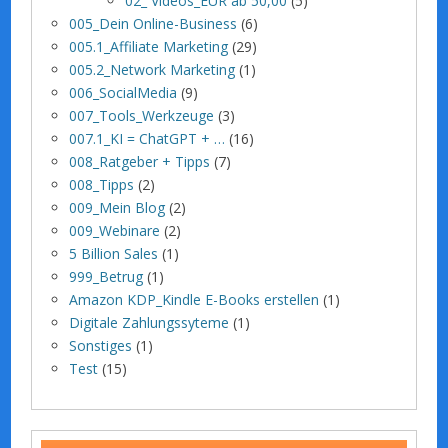
02_ Videos_EUR ab 50,00
(5)
005_Dein Online-Business
(6)
005.1_Affiliate Marketing
(29)
005.2_Network Marketing
(1)
006_SocialMedia
(9)
007_Tools_Werkzeuge
(3)
007.1_KI = ChatGPT + …
(16)
008_Ratgeber + Tipps
(7)
008_Tipps
(2)
009_Mein Blog
(2)
009_Webinare
(2)
5 Billion Sales
(1)
999_Betrug
(1)
Amazon KDP_Kindle E-Books erstellen
(1)
Digitale Zahlungssyteme
(1)
Sonstiges
(1)
Test
(15)