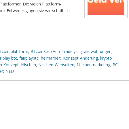
lattformen Die vielen Plattform-
it.Entweder gingen sie wirtschaftlich
itcoin plattform
,
BitcoinStep.AutoTrader
,
digitale wahrungen
,
ir play btc
,
fairplaybtc
,
heimarbeit
,
Konzept Änderung
,
krypto
n Konzept
,
Nischen
,
Nischen-Webseiten
,
Nischenmarketing
,
PC-
eX-NEU