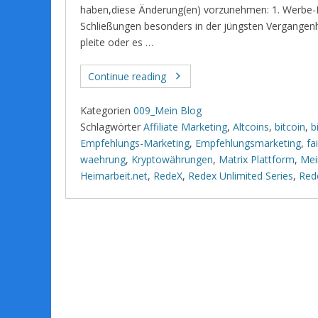
haben,diese Änderung(en) vorzunehmen: 1. Werbe-P
Schließungen besonders in der jüngsten Vergangenhe
pleite oder es …
Continue reading
Kategorien
009_Mein Blog
Schlagwörter
Affiliate Marketing
,
Altcoins
,
bitcoin
,
b
Empfehlungs-Marketing
,
Empfehlungsmarketing
,
fa
waehrung
,
Kryptowährungen
,
Matrix Plattform
,
Mei
Heimarbeit.net
,
RedeX
,
Redex Unlimited Series
,
Red