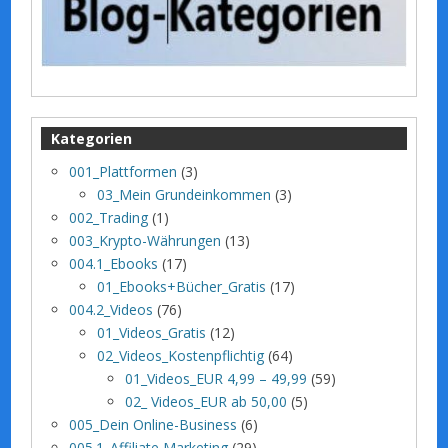
Kategorien
001_Plattformen
(3)
03_Mein Grundeinkommen
(3)
002_Trading
(1)
003_Krypto-Währungen
(13)
004.1_Ebooks
(17)
01_Ebooks+Bücher_Gratis
(17)
004.2_Videos
(76)
01_Videos_Gratis
(12)
02_Videos_Kostenpflichtig
(64)
01_Videos_EUR 4,99 – 49,99
(59)
02_ Videos_EUR ab 50,00
(5)
005_Dein Online-Business
(6)
005.1_Affiliate Marketing
(29)