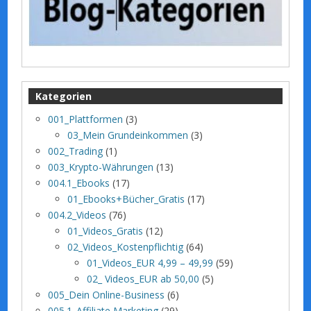
Kategorien
001_Plattformen
(3)
03_Mein Grundeinkommen
(3)
002_Trading
(1)
003_Krypto-Währungen
(13)
004.1_Ebooks
(17)
01_Ebooks+Bücher_Gratis
(17)
004.2_Videos
(76)
01_Videos_Gratis
(12)
02_Videos_Kostenpflichtig
(64)
01_Videos_EUR 4,99 – 49,99
(59)
02_ Videos_EUR ab 50,00
(5)
005_Dein Online-Business
(6)
005.1_Affiliate Marketing
(29)