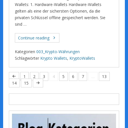
Wallets: 1. Hardware-Wallets Hardware-Wallets
gelten als eine der sichersten Optionen, da die
privaten Schlüssel offline gespeichert werden. Sie
sind …
Continue reading
Kategorien
003_Krypto-Währungen
Schlagwörter
Krypto Wallets
,
KryptoWallets
1
2
3
4
5
6
7
…
13
14
15