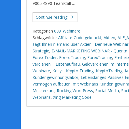
9005 4890 TeamCall …
Continue reading
Kategorien
009_Webinare
Schlagwörter
Affiliate-Code geknackt
,
Aktien
,
ALF_Af
sagt Ihnen niemand über Aktien!
,
Der neue Webinar
Strategie
,
E-MAIL-MARKETING WEBINAR - Quentn
Forex Trader
,
Forex Trading
,
ForexTrading
,
Freihei
verdienen + Listenaufbau
,
Geldverdienen im Intern
Webinare
,
Kosys
,
Krypto Trading
,
KryptoTrading
,
K
Kundengewinnungslabor
,
Lebenslanges Passives 
Vermögen aufbauen
,
mit Webinaris Kunden gewinn
Meisterkurs
,
Rocking WordPress
,
Social Media
,
Soc
Webinaris
,
Xing Marketing Code