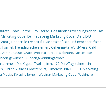
filiate Leads Formel Pro
,
Börse
,
Das Kundengewinnungslabor
,
Das
-Marketing-Code
,
Der neue Xing-Marketing-Code
,
Die E.D.U.-
 GmbH
,
Finanzielle Freiheit für Vielbeschäftigte und nebenberufliche
ts-Formel
,
Fremdsprachen lernen
,
Geheimakte WordPress
,
Geld
et von Zuhause
,
Gratis-Webinar
,
Gratis-Webinare
,
Kostenlose
unden gewinnen
,
Kundengewinnungscoach
,
Einkommen
,
Mit Krypto-Trading in nur 20 Min./Tag schnell ein
en
,
OnlineBusiness Masterkurs
,
Pinterest
,
PINTEREST Marketing
ialMedia
,
Sprache lernen
,
Webinar Marketing Code
,
Webinare
,