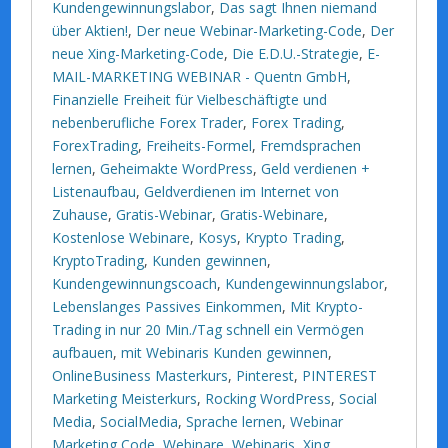
Kundengewinnungslabor
,
Das sagt Ihnen niemand
über Aktien!
,
Der neue Webinar-Marketing-Code
,
Der
neue Xing-Marketing-Code
,
Die E.D.U.-Strategie
,
E-
MAIL-MARKETING WEBINAR - Quentn GmbH
,
Finanzielle Freiheit für Vielbeschäftigte und
nebenberufliche Forex Trader
,
Forex Trading
,
ForexTrading
,
Freiheits-Formel
,
Fremdsprachen
lernen
,
Geheimakte WordPress
,
Geld verdienen +
Listenaufbau
,
Geldverdienen im Internet von
Zuhause
,
Gratis-Webinar
,
Gratis-Webinare
,
Kostenlose Webinare
,
Kosys
,
Krypto Trading
,
KryptoTrading
,
Kunden gewinnen
,
Kundengewinnungscoach
,
Kundengewinnungslabor
,
Lebenslanges Passives Einkommen
,
Mit Krypto-
Trading in nur 20 Min./Tag schnell ein Vermögen
aufbauen
,
mit Webinaris Kunden gewinnen
,
OnlineBusiness Masterkurs
,
Pinterest
,
PINTEREST
Marketing Meisterkurs
,
Rocking WordPress
,
Social
Media
,
SocialMedia
,
Sprache lernen
,
Webinar
Marketing Code
,
Webinare
,
Webinaris
,
Xing