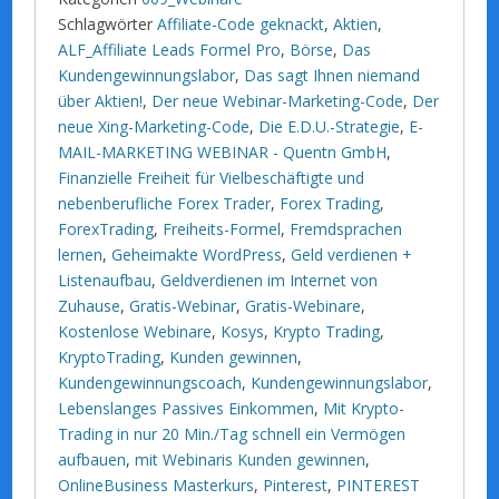
Schlagwörter
Affiliate-Code geknackt
,
Aktien
,
ALF_Affiliate Leads Formel Pro
,
Börse
,
Das
Kundengewinnungslabor
,
Das sagt Ihnen niemand
über Aktien!
,
Der neue Webinar-Marketing-Code
,
Der
neue Xing-Marketing-Code
,
Die E.D.U.-Strategie
,
E-
MAIL-MARKETING WEBINAR - Quentn GmbH
,
Finanzielle Freiheit für Vielbeschäftigte und
nebenberufliche Forex Trader
,
Forex Trading
,
ForexTrading
,
Freiheits-Formel
,
Fremdsprachen
lernen
,
Geheimakte WordPress
,
Geld verdienen +
Listenaufbau
,
Geldverdienen im Internet von
Zuhause
,
Gratis-Webinar
,
Gratis-Webinare
,
Kostenlose Webinare
,
Kosys
,
Krypto Trading
,
KryptoTrading
,
Kunden gewinnen
,
Kundengewinnungscoach
,
Kundengewinnungslabor
,
Lebenslanges Passives Einkommen
,
Mit Krypto-
Trading in nur 20 Min./Tag schnell ein Vermögen
aufbauen
,
mit Webinaris Kunden gewinnen
,
OnlineBusiness Masterkurs
,
Pinterest
,
PINTEREST