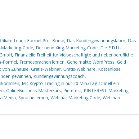
filiate Leads Formel Pro
,
Börse
,
Das Kundengewinnungslabor
,
Das
-Marketing-Code
,
Der neue Xing-Marketing-Code
,
Die E.D.U.-
 GmbH
,
Finanzielle Freiheit für Vielbeschäftigte und nebenberufliche
ts-Formel
,
Fremdsprachen lernen
,
Geheimakte WordPress
,
Geld
et von Zuhause
,
Gratis-Webinar
,
Gratis-Webinare
,
Kostenlose
unden gewinnen
,
Kundengewinnungscoach
,
Einkommen
,
Mit Krypto-Trading in nur 20 Min./Tag schnell ein
en
,
OnlineBusiness Masterkurs
,
Pinterest
,
PINTEREST Marketing
ialMedia
,
Sprache lernen
,
Webinar Marketing Code
,
Webinare
,