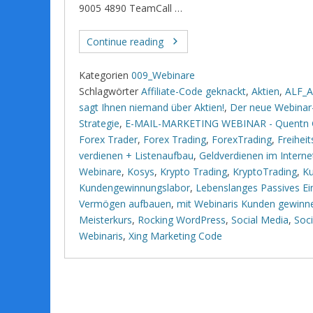
9005 4890 TeamCall …
Continue reading
Kategorien
009_Webinare
Schlagwörter
Affiliate-Code geknackt
,
Aktien
,
ALF_Af
sagt Ihnen niemand über Aktien!
,
Der neue Webinar
Strategie
,
E-MAIL-MARKETING WEBINAR - Quentn
Forex Trader
,
Forex Trading
,
ForexTrading
,
Freihei
verdienen + Listenaufbau
,
Geldverdienen im Intern
Webinare
,
Kosys
,
Krypto Trading
,
KryptoTrading
,
K
Kundengewinnungslabor
,
Lebenslanges Passives 
Vermögen aufbauen
,
mit Webinaris Kunden gewinn
Meisterkurs
,
Rocking WordPress
,
Social Media
,
Soc
Webinaris
,
Xing Marketing Code