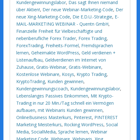
Kundengewinnungslabor
,
Das sagt Ihnen niemand
über Aktien!
,
Der neue Webinar-Marketing-Code
,
Der
neue Xing-Marketing-Code
,
Die E.D.U.-Strategie
,
E-
MAIL-MARKETING WEBINAR - Quentn GmbH
,
Finanzielle Freiheit für Vielbeschäftigte und
nebenberufliche Forex Trader
,
Forex Trading
,
ForexTrading
,
Freiheits-Formel
,
Fremdsprachen
lernen
,
Geheimakte WordPress
,
Geld verdienen +
Listenaufbau
,
Geldverdienen im Internet von
Zuhause
,
Gratis-Webinar
,
Gratis-Webinare
,
Kostenlose Webinare
,
Kosys
,
Krypto Trading
,
KryptoTrading
,
Kunden gewinnen
,
Kundengewinnungscoach
,
Kundengewinnungslabor
,
Lebenslanges Passives Einkommen
,
Mit Krypto-
Trading in nur 20 Min./Tag schnell ein Vermögen
aufbauen
,
mit Webinaris Kunden gewinnen
,
OnlineBusiness Masterkurs
,
Pinterest
,
PINTEREST
Marketing Meisterkurs
,
Rocking WordPress
,
Social
Media
,
SocialMedia
,
Sprache lernen
,
Webinar
Marketing Code
,
Webinare
,
Webinaris
,
Xing