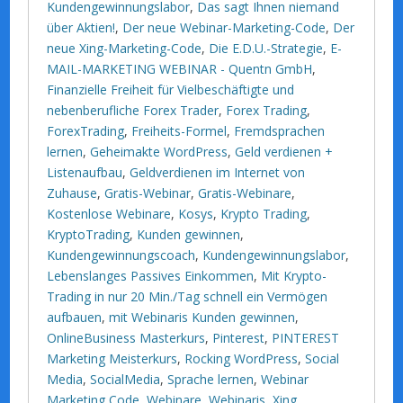
Kundengewinnungslabor
,
Das sagt Ihnen niemand
über Aktien!
,
Der neue Webinar-Marketing-Code
,
Der
neue Xing-Marketing-Code
,
Die E.D.U.-Strategie
,
E-
MAIL-MARKETING WEBINAR - Quentn GmbH
,
Finanzielle Freiheit für Vielbeschäftigte und
nebenberufliche Forex Trader
,
Forex Trading
,
ForexTrading
,
Freiheits-Formel
,
Fremdsprachen
lernen
,
Geheimakte WordPress
,
Geld verdienen +
Listenaufbau
,
Geldverdienen im Internet von
Zuhause
,
Gratis-Webinar
,
Gratis-Webinare
,
Kostenlose Webinare
,
Kosys
,
Krypto Trading
,
KryptoTrading
,
Kunden gewinnen
,
Kundengewinnungscoach
,
Kundengewinnungslabor
,
Lebenslanges Passives Einkommen
,
Mit Krypto-
Trading in nur 20 Min./Tag schnell ein Vermögen
aufbauen
,
mit Webinaris Kunden gewinnen
,
OnlineBusiness Masterkurs
,
Pinterest
,
PINTEREST
Marketing Meisterkurs
,
Rocking WordPress
,
Social
Media
,
SocialMedia
,
Sprache lernen
,
Webinar
Marketing Code
,
Webinare
,
Webinaris
,
Xing