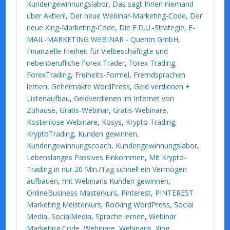
Kundengewinnungslabor
,
Das sagt Ihnen niemand
über Aktien!
,
Der neue Webinar-Marketing-Code
,
Der
neue Xing-Marketing-Code
,
Die E.D.U.-Strategie
,
E-
MAIL-MARKETING WEBINAR - Quentn GmbH
,
Finanzielle Freiheit für Vielbeschäftigte und
nebenberufliche Forex Trader
,
Forex Trading
,
ForexTrading
,
Freiheits-Formel
,
Fremdsprachen
lernen
,
Geheimakte WordPress
,
Geld verdienen +
Listenaufbau
,
Geldverdienen im Internet von
Zuhause
,
Gratis-Webinar
,
Gratis-Webinare
,
Kostenlose Webinare
,
Kosys
,
Krypto Trading
,
KryptoTrading
,
Kunden gewinnen
,
Kundengewinnungscoach
,
Kundengewinnungslabor
,
Lebenslanges Passives Einkommen
,
Mit Krypto-
Trading in nur 20 Min./Tag schnell ein Vermögen
aufbauen
,
mit Webinaris Kunden gewinnen
,
OnlineBusiness Masterkurs
,
Pinterest
,
PINTEREST
Marketing Meisterkurs
,
Rocking WordPress
,
Social
Media
,
SocialMedia
,
Sprache lernen
,
Webinar
Marketing Code
,
Webinare
,
Webinaris
,
Xing